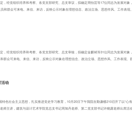
定，经党组织培养和考察、各党支部研究、总支审议，拟确定周怡芸等17位同志为发展对象
期限内，党员和群众可来电、来信、来访，反映公示对象在理想信念、政治立场、思想作风、工作表
以个人名义反映意见的，要签署本人真实姓名；以单位名义反映意见的应加盖单位公章。党
定，经党组织培养和考察、各党支部研究、总支审核，拟确定金麒斌等31位同志为发展对象
内，党员和群众可来电、来信、来访，反映公示对象在理想信念、政治立场、思想作风、工作表现、
个人名义反映意见的，要签署本人真实姓名；以单位名义反映意见的应加盖单位公章。总支
育活动
特色社会主义思想，扎实推进党史学习教育，10月20日下午我院在勤谦楼210召开了以“心有
老师主讲，建筑与设计艺术学院党总支书记周旭丹老师、第二党支部书记许晓露老师出席活
党要满足哪些条件”、“怎样才能成为一名党员”、“入党申请阶段要注意什么”等五个叩问作为本