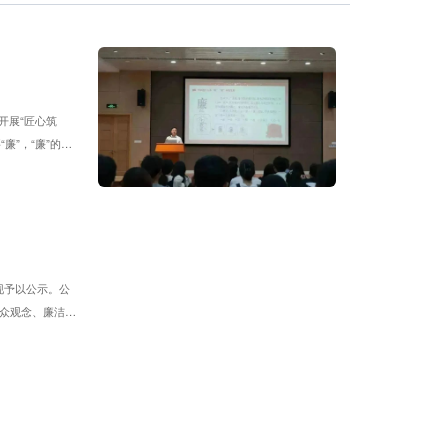
开展“匠心筑
廉”，“廉”的意
表达了对学子们
现予以公示。公
群众观念、廉洁自
将对反映人和反