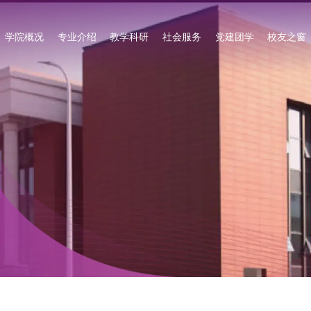
学院概况
专业介绍
教学科研
社会服务
党建团学
校友之窗