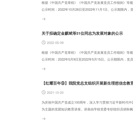
根据《中国共产党章程》《中国共产党发展党员工作细则》等规
公示时间：2022年10月26日至2022年11月1日。公示
洁自律等方面的情况和问题。反映问题应实事求是、客观公正。
和反映问题严格保密，对反映问题进行调查核实，弄清事实真
关于拟确定金麒斌等31位同志为发展对象的公示
2022-05-09
根据《中国共产党章程》《中国共产党发展党员工作细则》等规
公示时间：2022年5月9日至2022年5月15日。公示期限
自律等方面的情况和问题。反映问题应实事求是、客观公正。以
映问题严格保密，对反映问题进行调查核实，弄清事实真相，并
【红耀百年⑨】我院党总支组织开展新生理想信念教
2021-10-20
为庆祝中国共产党成立100周年，深入学习贯彻习近平新时代中国
为主题的党团知识教育讲座。讲座由学校党委专职组织员胡秋枫
秋枫老师从“为什么要入党”、“中国共产党是什么样的党”、“入
过习总书记入党的故事、中国共产党的发展历程、